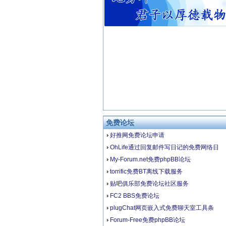
免费论坛
好推网免费论坛申请
OhLife通过回复邮件写日记的免费网络日
My-Forum.net免费phpBB论坛
torrific免费BT离线下载服务
贴吧俱乐部免费论坛社区服务
FC2 BBS免费论坛
plugChat网页嵌入式免费聊天室工具条
Forum-Free免费phpBB论坛