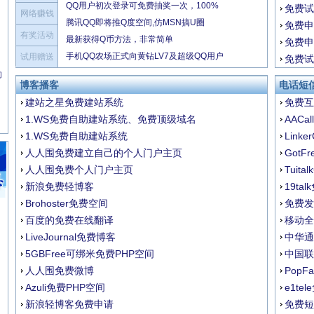
QQ用户初次登录可免费抽奖一次，100%
免费试
网络赚钱
腾讯QQ即将推Q度空间,仿MSN搞U圈
免费申
有奖活动
最新获得Q币方法，非常简单
免费申
手机QQ农场正式向黄钻LV7及超级QQ用户
试用赠送
免费试
的
博客播客
电话短
建站之星免费建站系统
免费互打
1.WS免费自助建站系统、免费顶级域名
AACa
1.WS免费自助建站系统
Link
人人围免费建立自己的个人门户主页
GotF
人人围免费个人门户主页
Tui
新浪免费轻博客
19t
Brohoster免费空间
免费发送
百度的免费在线翻译
移动全
LiveJournal免费博客
中华通
5GBFree可绑米免费PHP空间
中国联
人人围免费微博
Pop
Azuli免费PHP空间
e1t
新浪轻博客免费申请
免费短