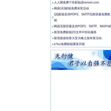
人人网免费个性邮箱@renren.com
网易163邮箱免费有奖活动
QQ邮箱支持POP3、SMTP无限容量免费邮
箱
网易无限容量支持POP3、SMTP、IMAP4
新浪免费邮箱2G文件中转站服务
新浪旅游加拿大安大略之旅有奖活动
eYou免费邮箱重装升级