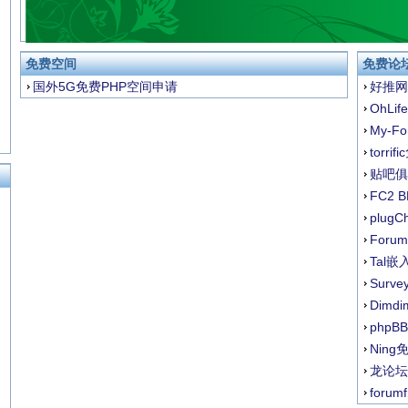
免费空间
免费论
国外5G免费PHP空间申请
好推网
OhL
My-F
torr
贴吧俱
FC2 
plu
Foru
Tal
Surv
Dim
phpB
Nin
龙论坛
foru