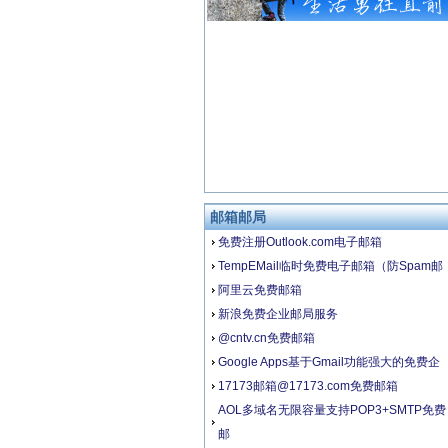
邮箱邮局
免费注册Outlook.com电子邮箱
TempEMail临时免费电子邮箱（防Spam邮
阿里云免费邮箱
新浪免费企业邮局服务
@cntv.cn免费邮箱
Google Apps基于Gmail功能强大的免费企
17173邮箱@17173.com免费邮箱
AOL多域名无限容量支持POP3+SMTP免费
邮