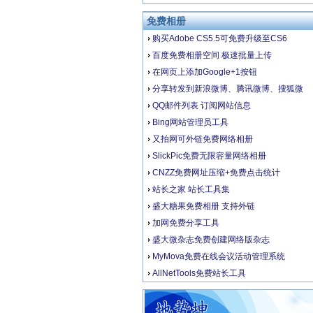
免费相册
购买Adobe CS5.5可免费升级至CS6
百度免费相册空间 极速批量上传
在网页上添加Google+1按钮
分享转发到新浪微博、腾讯微博、搜狐微
QQ邮件列表 订阅网站信息
Bing网站管理员工具
又拍网可外链免费网络相册
SlickPic免费无限容量网络相册
CNZZ免费网址压缩+免费点击统计
站长之家 站长工具集
盛大糖果免费相册 支持外链
加网免费分享工具
盛大微杂志免费创建网络版杂志
MyMova免费在线会议活动管理系统
AllNetTools免费站长工具