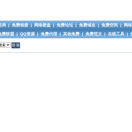
邮局
|
免费相册
|
网络硬盘
|
免费论坛
|
免费域名
|
免费空间
|
网络
免费联盟
|
QQ资源
|
免费代理
|
其他免费
|
免费范文
|
在线工具
|