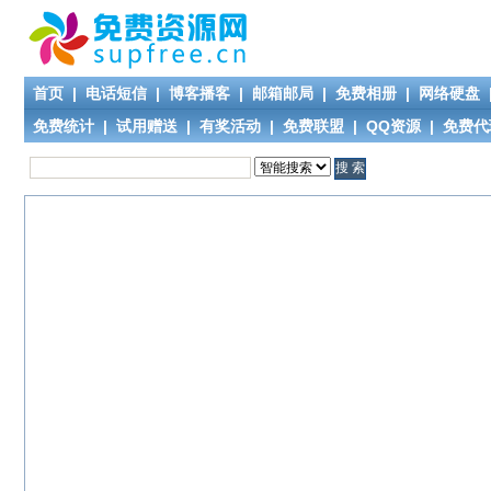
首页
|
电话短信
|
博客播客
|
邮箱邮局
|
免费相册
|
网络硬盘
免费统计
|
试用赠送
|
有奖活动
|
免费联盟
|
QQ资源
|
免费代