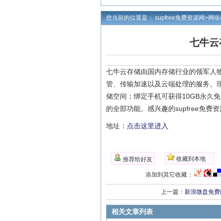
您当前的位置是：
supfree免费资源网
>
网络
七牛云
七牛云存储由国内存储行业的领军人物
管、传输加速以及云端处理的服务。现
储空间；绑定手机可获得10GB永久
的全部功能。感兴趣的supfree免
地址：
点击这里进入
收藏到本地
推荐给好友
添加到其它收藏：
上一篇：
新浪微盘免费
相关文章列表