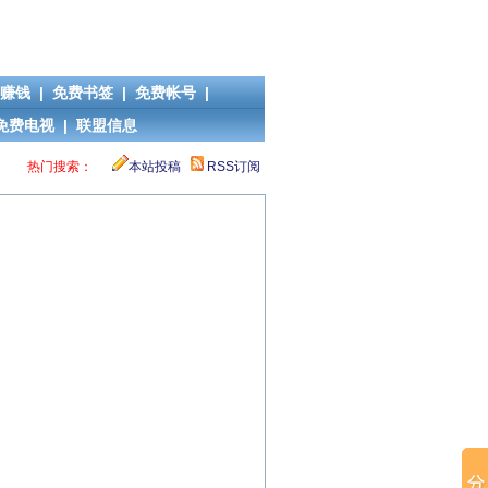
赚钱
|
免费书签
|
免费帐号
|
免费电视
|
联盟信息
热门搜索：
本站投稿
RSS订阅