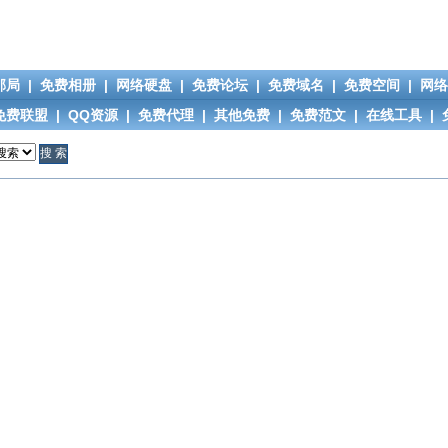
邮局
|
免费相册
|
网络硬盘
|
免费论坛
|
免费域名
|
免费空间
|
网络
免费联盟
|
QQ资源
|
免费代理
|
其他免费
|
免费范文
|
在线工具
|