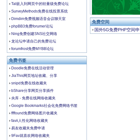
Tal嵌入到网页中的轻量级免费论坛
SurveyMethods免费在线投票系统
Dimdim免费视频语音会议聊天室
免费空间
phpBB3免费forumer论坛
国外5G免费PHP空间
Ning免费创建SNS社交网络
龙论坛申请自己的免费论坛
forumfrost免费MYBB论坛
免费书签
Doodle免费在线活动管理
JiaThis网页地址收藏、分享
snipd免费在线收藏夹
bShare分享网页分享插件
央库 - 免费在线网络收藏夹
Google Bookmarks社会化免费网络书签
ffffound免费网络图片收藏夹
favii人性化网络收藏夹
易友收藏夹免费申请
9Fav就喜欢网络收藏夹