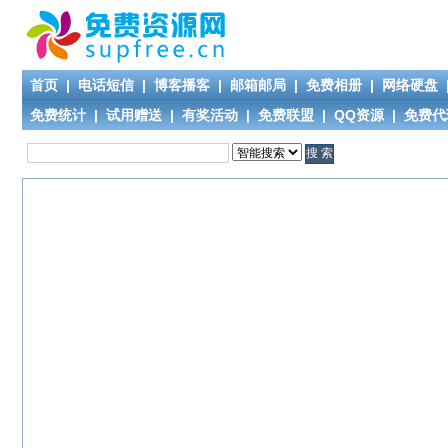
首页
|
电话短信
|
博客播客
|
邮箱邮局
|
免费相册
|
网络硬盘
免费统计
|
试用赠送
|
有奖活动
|
免费联盟
|
QQ资源
|
免费代