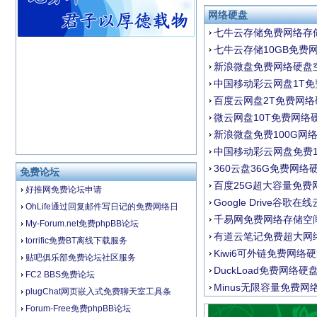
网络硬盘
七牛云存储免费网络存
七牛云存储10GB免费
新浪微盘免费网络硬盘空
中国移动彩云网盘1T
百度云网盘2T免费网络
微云网盘10T免费网络
新浪微盘免费100G网
中国移动彩云网盘免费
360云盘36G免费网络
免费论坛
百度25G超大容量免费
好推网免费论坛申请
Google Drive谷歌
OhLife通过回复邮件写日记的免费网络日
千易网免费网络存储空
My-Forum.net免费phpBB论坛
有道云笔记免费超大网
torrific免费BT离线下载服务
Kiwi6可外链免费网络
贴吧俱乐部免费论坛社区服务
DuckLoad免费网络
FC2 BBS免费论坛
Minus无限容量免费网
plugChat网页嵌入式免费聊天室工具条
Forum-Free免费phpBB论坛