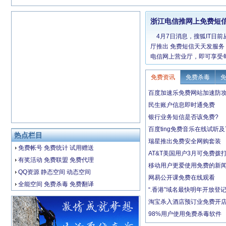
浙江电信推网上免费短信
4月7日消息，搜狐IT日
厅推出 免费短信天天发服
电信网上营业厅，即可享受
免费资讯
免费杀毒
百度加速乐免费网站加速防
民生账户信息即时通免费
银行业务短信是否该免费?
百度ting免费音乐在线试听
热点栏目
瑞星推出免费安全网购套装
免费帐号
免费统计
试用赠送
AT&T美国用户3月可免费拨
有奖活动
免费联盟
免费代理
移动用户更爱使用免费的新
QQ资源
静态空间
动态空间
网易公开课免费在线观看
全能空间
免费杀毒
免费翻译
“.香港”域名最快明年开放登记 “
淘宝杀入酒店预订业免费开
98%用户使用免费杀毒软件