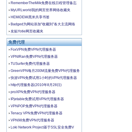
RememberTheMilk免费在线日程管理备忘
MyURLworld我的网页世界网络收藏夹
HEMiDEMi黑米共享书签
Badged为网站添加"收藏到"各大主流网络
友贴Yotie网页收藏夹
免费代理
FoxVPN免费VPN代理服务器
VPNIRan免费VPN代理服务器
TUSurfer免费代理服务器
GreenVPN每月200M流量免费VPN代理服务
快游VPN免费试用1小时的VPN代理服务器
http代理服务器(2010年8月28日)
proXPN免费VPN代理服务器
IPjetable免费试用VPN代理服务器
VPNPOP免费VPN代理服务器
Tenacy VPN免费VPN代理服务器
VPN98免费VPN代理服务器
Loki Network Project基于SSL安全免费V