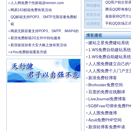
QQ用户初次登录
人人网免费个性邮箱@renren.com
网络赚钱
腾讯QQ即将推Q
网易163邮箱免费有奖活动
有奖活动
最新获得Q币方
QQ邮箱支持POP3、SMTP无限容量免费邮
手机QQ农场正式
试用赠送
箱
网易无限容量支持POP3、SMTP、IMAP4的
博客播客
新浪免费邮箱2G文件中转站服务
建站之星免费建站系统
新浪旅游加拿大安大略之旅有奖活动
1.WS免费自助建站系
eYou免费邮箱重装升级
1.WS免费自助建站系统
人人围免费建立自己的
人人围免费个人门户主
新浪免费轻博客
Brohoster免费空间
百度的免费在线翻译
LiveJournal免费博客
5GBFree可绑米免费P
人人围免费微博
Azuli免费PHP空间
新浪轻博客免费申请